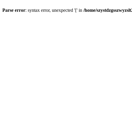
Parse error
: syntax error, unexpected '[' in
/home/szystdzgsszwyzsl