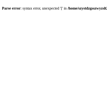
Parse error
: syntax error, unexpected '[' in
/home/szystdzgsszwyzsl