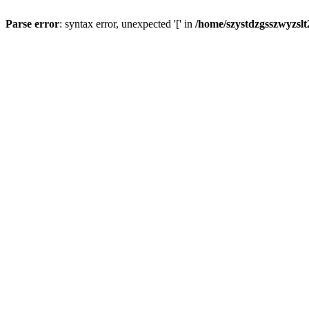
Parse error
: syntax error, unexpected '[' in
/home/szystdzgsszwyzsl